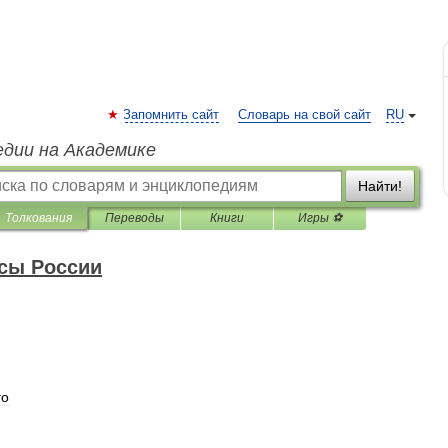
Запомнить сайт
Словарь на свой сайт
RU
едии на Академике
Найти!
Толкования
Переводы
Книги
Игры ⚽
сы России
го