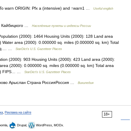
b To warn ORIGIN: Pfx a (intensive) and ↑warn1 …
Useful english
и, Кайбицкого …
Населённые пункты и индексы России
opulation (2000): 1464 Housing Units (2000): 128 Land area
) Water area (2000): 0.000000 sq. miles (0.000000 sq. km) Total
3 sq.… …
StarDict's U.S. Gazetteer Places
tion (2000): 903 Housing Units (2000): 423 Land area (2000):
area (2000): 0.000000 sq. miles (0.000000 sq. km) Total area
 km) FIPS… …
StarDict's U.S. Gazetteer Places
ово Арыслан Страна РоссияРоссия …
Википедия
ка
,
Реклама на сайте
18+
omla,
Drupal,
WordPress, MODx.