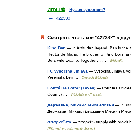
Игры ⚽
Нужна курсовая?
422330
Смотреть что такое "422332" в дру
King Ban
— In Arthurian legend, Ban is the K
Hector de Maris, the brother of King Bors, and 
Bors wife Evaine. Together… …
Wikipedia
FC Vysocina Jihlava
— Vysočina Jihlava Vol
Vereinsfarben …
Deutsch Wikipedia
Comté De Potter (Texas)
— Pour les article
County) …
Wikipédia en Français
Державин, Михаил Михайлович
— В Вики
Державин. Михаил Державин Михаил Ми
σιταρκοῖντο
— σιταρκέω supply with provisio
(Ελληνική μορφολογικούς δείκτες)