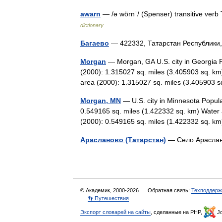
awarn
— /ə wörnˈ/ (Spenser) transitive ver
dictionary
Багаево
— 422332, Татарстан Республик
Morgan
— Morgan, GA U.S. city in Georgia P
(2000): 1.315027 sq. miles (3.405903 sq. km
area (2000): 1.315027 sq. miles (3.40590
Morgan, MN
— U.S. city in Minnesota Popula
0.549165 sq. miles (1.422332 sq. km) Water 
(2000): 0.549165 sq. miles (1.422332 sq.
Арасланово (Татарстан)
— Село Араслан
© Академик, 2000-2026
Обратная связь:
Техподдерж
👣 Путешествия
Экспорт словарей на сайты
, сделанные на PHP,
Jo