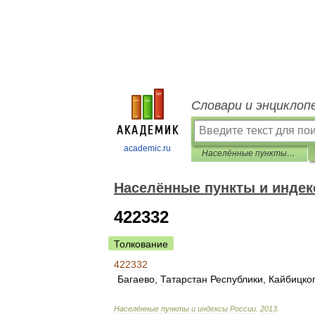
Словари и энциклоп
academic.ru
Населённые пункты и индексы России
Населённые пункты и индек
422332
Толкование
422332
Багаево
,
Татарстан
Республики
,
Кайбицко
Населённые
пункты
и
индексы
России
.
2013
.