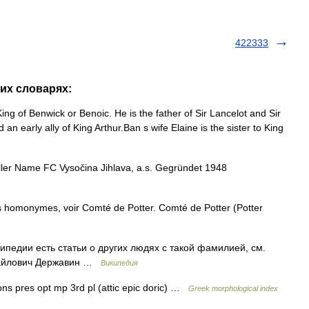
422333
гих словарях:
ing of Benwick or Benoic. He is the father of Sir Lancelot and Sir
an early ally of King Arthur.Ban s wife Elaine is the sister to King
ler Name FC Vysočina Jihlava, a.s. Gegründet 1948
s homonymes, voir Comté de Potter. Comté de Potter (Potter
педии есть статьи о других людях с такой фамилией, см.
хайлович Державин …
Википедия
ns pres opt mp 3rd pl (attic epic doric) …
Greek morphological index